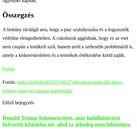
figyelmet kapnak.
Összegzés
A botrány rávilágít arra, hogy a piac szabályozása és a fogyasztók
védelme elengedhetetlen. A cukrászok aggódnak, hogy ez az eset
nem csupán a tortákról szól, hanem arról a szélesebb problémáról is,
amely a kiskereskedelem és a termékek értékesítése körül zajlik.
Forrás
Forrás:
index.hu/belfold/2025/08/27/almodozo-torta-lidl-akcio-
botrany-magyar-cukrasz-ipartestulet/
Előző bejegyzés
Donald Trump bekeményített, már halálbüntetést
helyezett kilátásba ott, ahol ez jelenleg nem lehetséges.