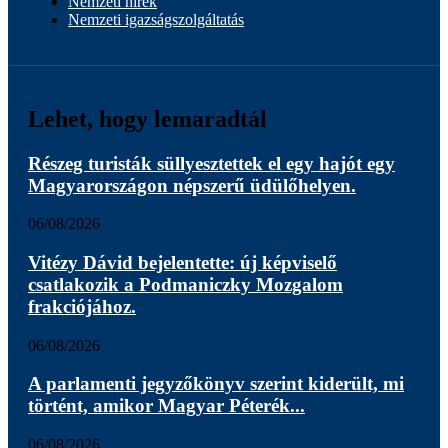
Nemzeti hírek
Nemzeti igazságszolgáltatás
Lehet, hogy lemaradtál
Részeg turisták süllyesztettek el egy hajót egy
Magyarországon népszerű üdülőhelyen.
06/08/2026
Vitézy Dávid bejelentette: új képviselő
csatlakozik a Podmaniczky Mozgalom
frakciójához.
06/08/2026
A parlamenti jegyzőkönyv szerint kiderült, mi
történt, amikor Magyar Péterék...
06/08/2026