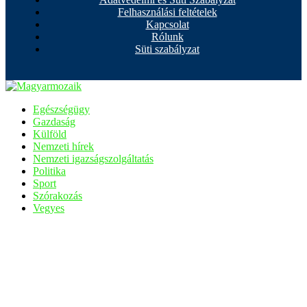
Felhasználási feltételek
Kapcsolat
Rólunk
Süti szabályzat
Egészségügy
Gazdaság
Külföld
Nemzeti hírek
Nemzeti igazságszolgáltatás
Politika
Sport
Szórakozás
Vegyes