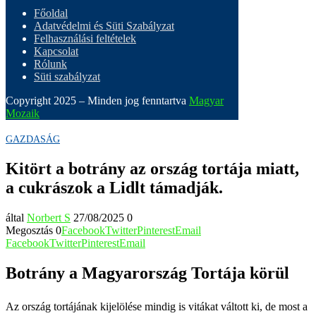
Főoldal
Adatvédelmi és Süti Szabályzat
Felhasználási feltételek
Kapcsolat
Rólunk
Süti szabályzat
Copyright 2025 – Minden jog fenntartva
Magyar
Mozaik
GAZDASÁG
Kitört a botrány az ország tortája miatt,
a cukrászok a Lidlt támadják.
által
Norbert S
27/08/2025
0
Megosztás
0
Facebook
Twitter
Pinterest
Email
Facebook
Twitter
Pinterest
Email
Botrány a Magyarország Tortája körül
Az ország tortájának kijelölése mindig is vitákat váltott ki, de most a