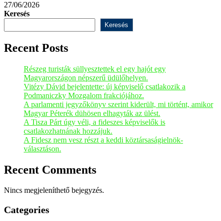
27/06/2026
Keresés
Keresés
Recent Posts
Részeg turisták süllyesztettek el egy hajót egy
Magyarországon népszerű üdülőhelyen.
Vitézy Dávid bejelentette: új képviselő csatlakozik a
Podmaniczky Mozgalom frakciójához.
A parlamenti jegyzőkönyv szerint kiderült, mi történt, amikor
Magyar Péterék dühösen elhagyták az ülést.
A Tisza Párt úgy véli, a fideszes képviselők is
csatlakozhatnának hozzájuk.
A Fidesz nem vesz részt a keddi köztársaságielnök-
választáson.
Recent Comments
Nincs megjeleníthető bejegyzés.
Categories