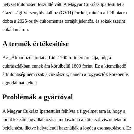
helyzet különösen feszültté vált. A Magyar Cukrász Ipartestület a
Gazdasági Versenyhivatalhoz (GVH) fordult, miután a Lidl piacra
dobta a 2025-ös év cukormentes tortáját jelentős, és sokak szerint
etikátlan áron.
A termék értékesítése
Az „Álmodozó” tortát a Lidl 1200 forintért árusítja, míg a
cukrászdákban ennek ára körülbelül 1800 forint. Ez a kiemelkedő
árkülönbség nem csak a cukrászok, hanem a fogyasztók körében is
aggodalmat keltett.
Problémák a gyártóval
A Magyar Cukrász Ipartestület felhívta a figyelmet arra is, hogy a
tortát készítő tagvállalkozás elmulasztotta a kötelező viszonteladói
bejelentést, illetve helytelenül használják a logót a csomagoláson. Ez