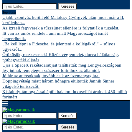
Keresés
Top Posts
Újabb csontváz került elő Matolcsy Györgyék után, most már a II.
kerületben...
Az izraeli fegyverek a tűzszünet ellenére is folytatják a tüzelést.
Itt van az uniós rendelet, ami miatt Magyarországot ismét
beperelhetik.
„Be kell lépni a Fideszbe, és jelenteni a kollégákról” – súlyos
ügyekről...
Örökösök, reszkessetek! Közös végrendelet, durva hálátlanság,
póthagyatéki eljárás
Újra a SpaceX rakétadarabjait találhatták meg Lengyelországban
Így jutnak rengetegen százezer forinthoz az államtól.
Jó hír az autósoknak, tovább esik az üzemanyag ára.
Doppingvétség miatt három hónapra eltiltották Jannik Sinner
világelső teniszezőt.
Kisfaludy-támogatással épült balatoni luxusvillát árulnak 450 millió
forintért
Keresés
Keresés