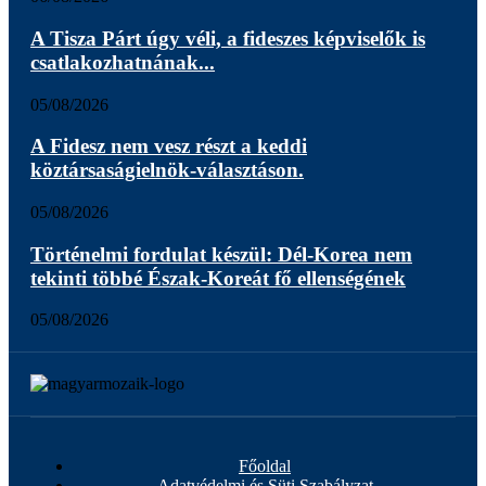
A Tisza Párt úgy véli, a fideszes képviselők is
csatlakozhatnának...
05/08/2026
A Fidesz nem vesz részt a keddi
köztársaságielnök-választáson.
05/08/2026
Történelmi fordulat készül: Dél-Korea nem
tekinti többé Észak-Koreát fő ellenségének
05/08/2026
Főoldal
Adatvédelmi és Süti Szabályzat