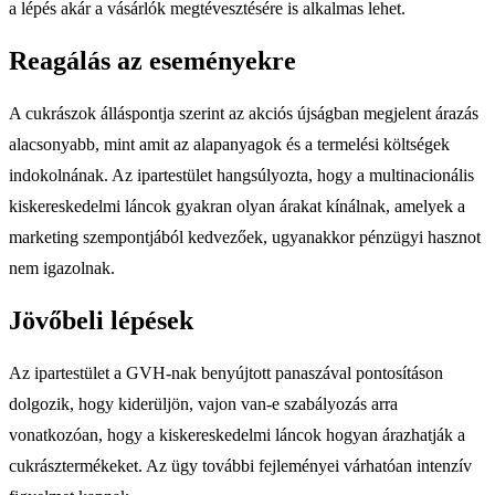
a lépés akár a vásárlók megtévesztésére is alkalmas lehet.
Reagálás az eseményekre
A cukrászok álláspontja szerint az akciós újságban megjelent árazás
alacsonyabb, mint amit az alapanyagok és a termelési költségek
indokolnának. Az ipartestület hangsúlyozta, hogy a multinacionális
kiskereskedelmi láncok gyakran olyan árakat kínálnak, amelyek a
marketing szempontjából kedvezőek, ugyanakkor pénzügyi hasznot
nem igazolnak.
Jövőbeli lépések
Az ipartestület a GVH-nak benyújtott panaszával pontosításon
dolgozik, hogy kiderüljön, vajon van-e szabályozás arra
vonatkozóan, hogy a kiskereskedelmi láncok hogyan árazhatják a
cukrásztermékeket. Az ügy további fejleményei várhatóan intenzív