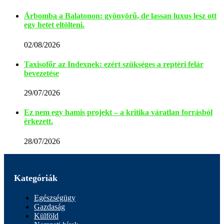
Árbomba a Balatonon: gyönyörű, de lassan luxus lesz ott
egy hetet eltölteni.
02/08/2026
Taxisofőr az Indexnek: ezért szükséges a reptéri felár
bevezetése
29/07/2026
Ez nem egy hamis projekt – a kritika váratlan forrásból
érkezett.
28/07/2026
Kategóriák
Egészségügy
Gazdaság
Külföld