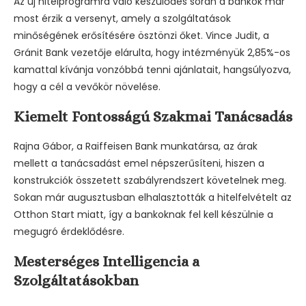
Az új hitelprogramra való készülődés során a bankok már
most érzik a versenyt, amely a szolgáltatások
minőségének erősítésére ösztönzi őket. Vince Judit, a
Gránit Bank vezetője elárulta, hogy intézményük 2,85%-os
kamattal kívánja vonzóbbá tenni ajánlatait, hangsúlyozva,
hogy a cél a vevőkör növelése.
Kiemelt Fontosságú Szakmai Tanácsadás
Rajna Gábor, a Raiffeisen Bank munkatársa, az árak
mellett a tanácsadást emel népszerűsíteni, hiszen a
konstrukciók összetett szabályrendszert követelnek meg.
Sokan már augusztusban elhalasztották a hitelfelvételt az
Otthon Start miatt, így a bankoknak fel kell készülnie a
megugró érdeklődésre.
Mesterséges Intelligencia a
Szolgáltatásokban