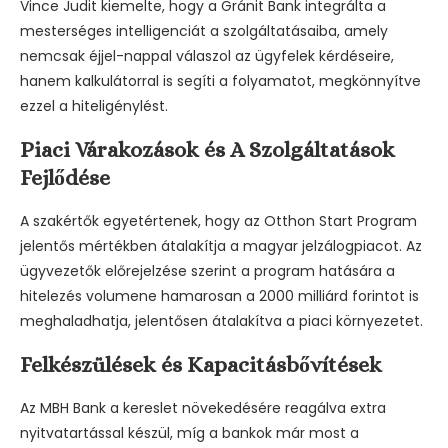
Vince Judit kiemelte, hogy a Gránit Bank integrálta a
mesterséges intelligenciát a szolgáltatásaiba, amely
nemcsak éjjel-nappal válaszol az ügyfelek kérdéseire,
hanem kalkulátorral is segíti a folyamatot, megkönnyítve
ezzel a hiteligénylést.
Piaci Várakozások és A Szolgáltatások
Fejlődése
A szakértők egyetértenek, hogy az Otthon Start Program
jelentős mértékben átalakítja a magyar jelzálogpiacot. Az
ügyvezetők előrejelzése szerint a program hatására a
hitelezés volumene hamarosan a 2000 milliárd forintot is
meghaladhatja, jelentősen átalakítva a piaci környezetet.
Felkészülések és Kapacitásbővítések
Az MBH Bank a kereslet növekedésére reagálva extra
nyitvatartással készül, míg a bankok már most a