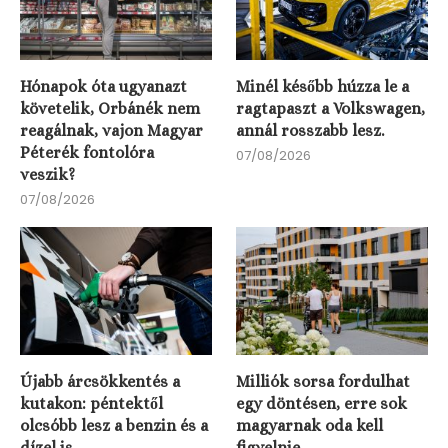
Hónapok óta ugyanazt
Minél később húzza le a
követelik, Orbánék nem
ragtapaszt a Volkswagen,
reagálnak, vajon Magyar
annál rosszabb lesz.
Péterék fontolóra
07/08/2026
veszik?
07/08/2026
Újabb árcsökkentés a
Milliók sorsa fordulhat
kutakon: péntektől
egy döntésen, erre sok
olcsóbb lesz a benzin és a
magyarnak oda kell
dízel is
figyelnie.