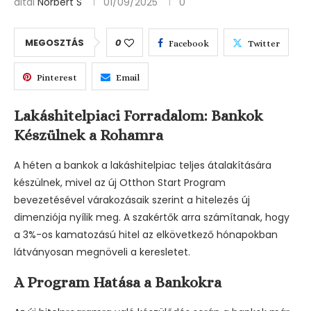
által
Norbert S
01/09/2025
0
MEGOSZTÁS
0
Facebook
Twitter
Pinterest
Email
Lakáshitelpiaci Forradalom: Bankok
Készülnek a Rohamra
A héten a bankok a lakáshitelpiac teljes átalakítására
készülnek, mivel az új Otthon Start Program
bevezetésével várakozásaik szerint a hitelezés új
dimenziója nyílik meg. A szakértők arra számítanak, hogy
a 3%-os kamatozású hitel az elkövetkező hónapokban
látványosan megnöveli a keresletet.
A Program Hatása a Bankokra