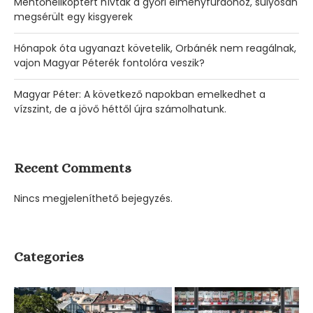
Mentőhelikoptert hívtak a győri élményfürdőhöz, súlyosan
megsérült egy kisgyerek
Hónapok óta ugyanazt követelik, Orbánék nem reagálnak,
vajon Magyar Péterék fontolóra veszik?
Magyar Péter: A következő napokban emelkedhet a
vízszint, de a jövő héttől újra számolhatunk.
Recent Comments
Nincs megjeleníthető bejegyzés.
Categories