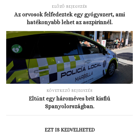
ELŐZŐ BEJEGYZÉS
Az orvosok felfedeztek egy gyógyszert, ami
hatékonyabb lehet az aszpirinnél.
KÖVETKEZŐ BEJEGYZÉS
Eltűnt egy hároméves brit kisfiú
Spanyolországban.
EZT IS KEDVELHETED